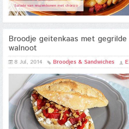
Salade van reuzenbonen met chorizo
Broodje geitenkaas met gegrilde
walnoot
8 Jul, 2014
Broodjes & Sandwiches
E