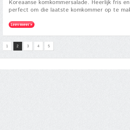
Koreaanse komkommersalade. Heerlijk fris e
perfect om die laatste komkommer op te ma
1
2
3
4
5