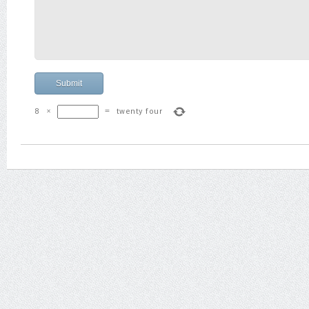
8
×
=
twenty four