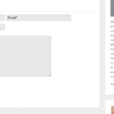
We
pr
ov
da
ve
Me
he
sm
Ge
te
Ik
ko
vo
Ve