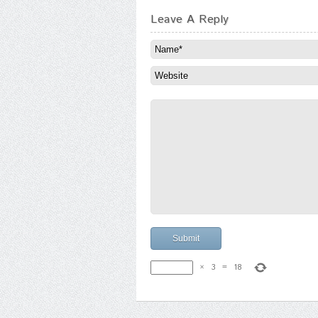
Leave A Reply
×
3
=
18