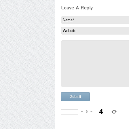
Leave A Reply
−
5
=