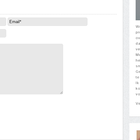
We
pr
ov
da
ve
Me
he
sm
Ge
te
Ik
ko
vo
Ve