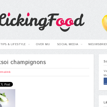
TIPS & LIFESTYLE
OVER MIJ
SOCIAL MEDIA
NIEUWSBRIE
aksoi champignons
S
Ve
rmalink
Me
L