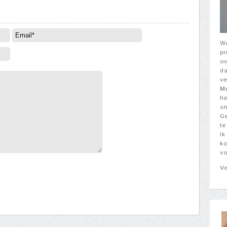
We
pr
ov
da
ve
Me
he
sm
Ge
te
Ik
ko
vo
Ve