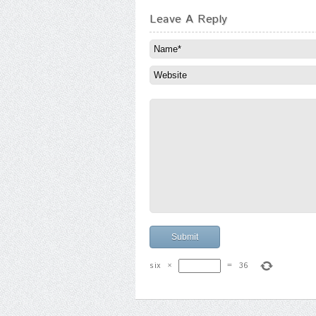
Leave A Reply
six
×
=
36